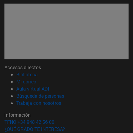
Accesos directos
(abre en nueva ventana)
Biblioteca
(abre en nueva ventana)
Mi correo
(abre en nueva ventana)
Aula virtual ADI
(abre en nueva ventana)
Búsqueda de personas
(abre en nueva ventana)
Trabaja con nosotros
Información
TFNO +34 948 42 56 00
¿QUÉ GRADO TE INTERESA?