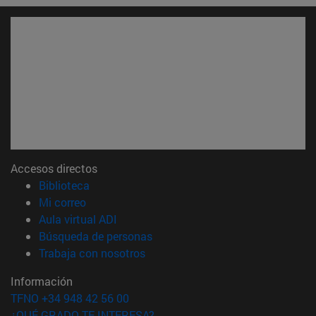
Accesos directos
(abre en nueva ventana)
Biblioteca
(abre en nueva ventana)
Mi correo
(abre en nueva ventana)
Aula virtual ADI
(abre en nueva ventana)
Búsqueda de personas
(abre en nueva ventana)
Trabaja con nosotros
Información
TFNO +34 948 42 56 00
¿QUÉ GRADO TE INTERESA?