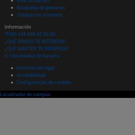
Aula virtual ADI
(abre en nueva ventana)
Búsqueda de personas
(abre en nueva ventana)
Trabaja con nosotros
Información
TFNO +34 948 42 56 00
¿QUÉ GRADO TE INTERESA?
¿QUÉ MÁSTER TE INTERESA?
© Universidad de Navarra
Información legal
Accesibilidad
Configuración de cookies
Localizador de campus