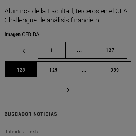
Alumnos de la Facultad, terceros en el CFA
Challengue de análisis financiero
Imagen
CEDIDA
Página
Páginas intermedias Us
Página
1
...
127
Página
Página
Páginas intermedias 
Página
128
129
...
389
BUSCADOR NOTICIAS