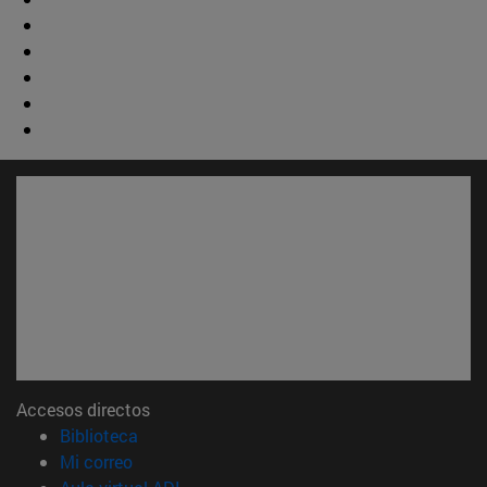
Accesos directos
(abre en nueva ventana)
Biblioteca
(abre en nueva ventana)
Mi correo
(abre en nueva ventana)