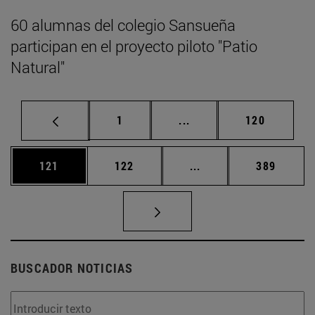
60 alumnas del colegio Sansueña
participan en el proyecto piloto "Patio
Natural"
Página
Páginas intermedias Us
Página
1
...
120
Página
Página
Páginas intermedias 
Página
121
122
...
389
BUSCADOR NOTICIAS