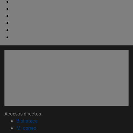
Accesos directos
(abre en nueva ventana)
Biblioteca
(abre en nueva ventana)
Mi correo