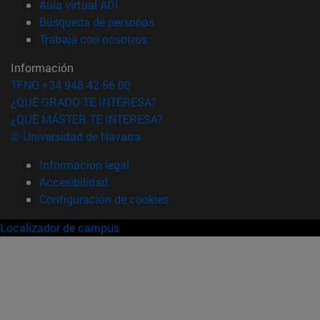
(abre en nueva ventana)
Aula virtual ADI
(abre en nueva ventana)
Búsqueda de personas
(abre en nueva ventana)
Trabaja con nosotros
Información
TFNO +34 948 42 56 00
¿QUÉ GRADO TE INTERESA?
¿QUÉ MÁSTER TE INTERESA?
© Universidad de Navarra
Información legal
Accesibilidad
Configuración de cookies
Localizador de campus