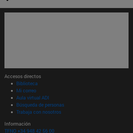
Accesos directos
(abre en nueva ventana)
Biblioteca
(abre en nueva ventana)
Mi correo
(abre en nueva ventana)
Aula virtual ADI
(abre en nueva ventana)
Búsqueda de personas
(abre en nueva ventana)
Trabaja con nosotros
Información
TFNO +34 948 42 56 00