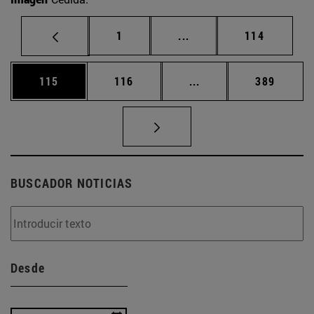
Página
Páginas intermedias Us
Página
1
...
114
Página
Página
Páginas intermedias 
Página
115
116
...
389
BUSCADOR NOTICIAS
Desde