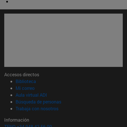
Accesos directos
(abre en nueva ventana)
Biblioteca
(abre en nueva ventana)
Mi correo
(abre en nueva ventana)
Aula virtual ADI
(abre en nueva ventana)
Búsqueda de personas
(abre en nueva ventana)
Trabaja con nosotros
Información
TFNO +34 948 42 56 00