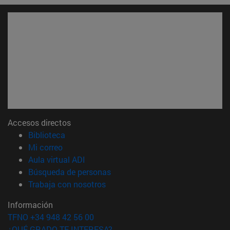
Accesos directos
(abre en nueva ventana)
Biblioteca
(abre en nueva ventana)
Mi correo
(abre en nueva ventana)
Aula virtual ADI
(abre en nueva ventana)
Búsqueda de personas
(abre en nueva ventana)
Trabaja con nosotros
Información
TFNO +34 948 42 56 00
¿QUÉ GRADO TE INTERESA?