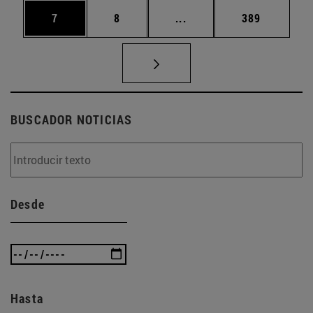
Página
Página
Páginas intermedias Use
Página
7
8
...
389
BUSCADOR NOTICIAS
Desde
Hasta