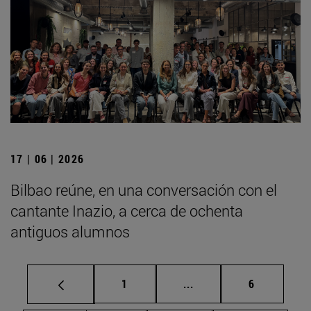
17 | 06 | 2026
Bilbao reúne, en una conversación con el
cantante Inazio, a cerca de ochenta
antiguos alumnos
Página
Páginas intermedias U
Página
1
...
6