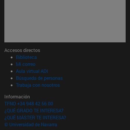
Accesos directos
(abre en nueva ventana)
Biblioteca
(abre en nueva ventana)
Mi correo
(abre en nueva ventana)
Aula virtual ADI
(abre en nueva ventana)
Búsqueda de personas
(abre en nueva ventana)
Trabaja con nosotros
Información
TFNO +34 948 42 56 00
¿QUÉ GRADO TE INTERESA?
¿QUÉ MÁSTER TE INTERESA?
© Universidad de Navarra