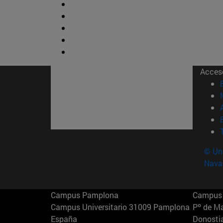
Acces
© Uni
Nava
Campus Pamplona
Campus 
Campus Universitario 31009 Pamplona
Pº de M
España
Donosti