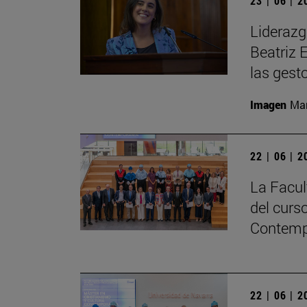
23 | 06 | 
Liderazg
Beatriz 
las gest
Imagen
Man
22 | 06 | 
La Facul
del curs
Contemp
22 | 06 | 