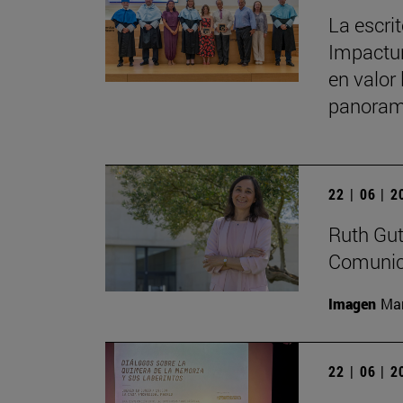
La escri
Impactun
en valor 
panorama
22 | 06 | 
Ruth Gut
Comunica
Imagen
Man
22 | 06 | 