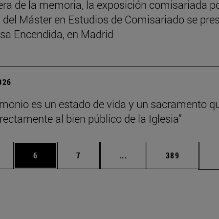
ra de la memoria, la exposición comisariada p
del Máster en Estudios de Comisariado se pre
sa Encendida, en Madrid
2026
imonio es un estado de vida y un sacramento q
rectamente al bien público de la Iglesia”
rmedias Use TAB para desplazarse.
gina
Página
Página
Páginas intermedias Use
Página
6
7
...
389