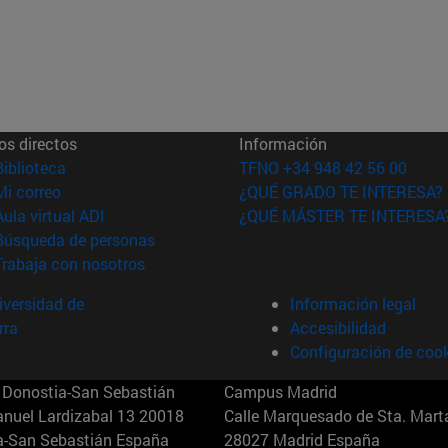
os directos
Información
(abre en nueva ventana)
Biblioteca
TFNO +34 948 42 56 00
(abre en nueva ventana)
Mi correo
¿QUÉ GRADO TE INTERESA?
(abre en nueva ventana)
Aula virtual ADI
¿QUÉ MÁSTER TE INTERESA
(abre en nueva ventana)
Búsqueda de personas
(abre en nueva ventana)
Trabaja con nosotros
versidad de
Información legal
rra
Accesibilidad
Configuración de coo
Donostia-San Sebastián
Campus Madrid
anuel Lardizabal 13 20018
Calle Marquesado de Sta. Marta
a-San Sebastián España
28027 Madrid España