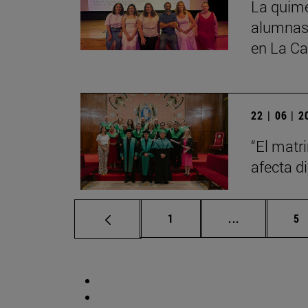
La quime
alumnas 
en La Ca
22 | 06 | 
“El matr
afecta di
Página
Páginas inte
Pá
1
...
5