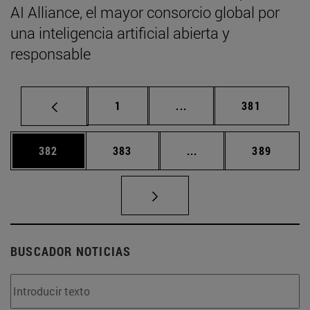
AI Alliance, el mayor consorcio global por
una inteligencia artificial abierta y
responsable
Página
Páginas intermedias Us
Página
1
...
381
Página
Página
Páginas intermedias 
Página
382
383
...
389
BUSCADOR NOTICIAS