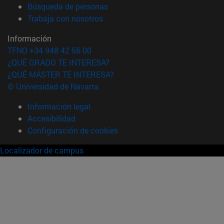
(abre en nueva ventana)
Búsqueda de personas
(abre en nueva ventana)
Trabaja con nosotros
Información
TFNO +34 948 42 56 00
¿QUÉ GRADO TE INTERESA?
¿QUÉ MÁSTER TE INTERESA?
© Universidad de Navarra
Información legal
Accesibilidad
Configuración de cookies
Localizador de campus