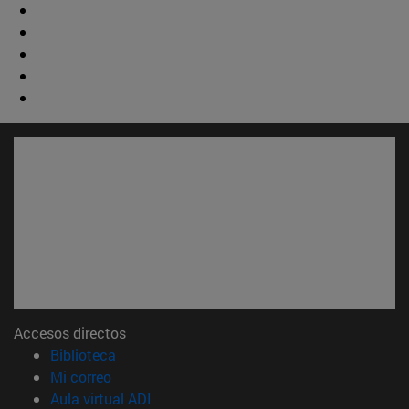
Accesos directos
(abre en nueva ventana)
Biblioteca
(abre en nueva ventana)
Mi correo
(abre en nueva ventana)
Aula virtual ADI