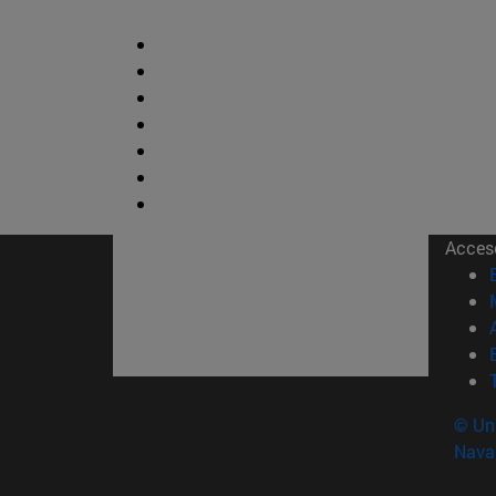
Acces
© Uni
Nava