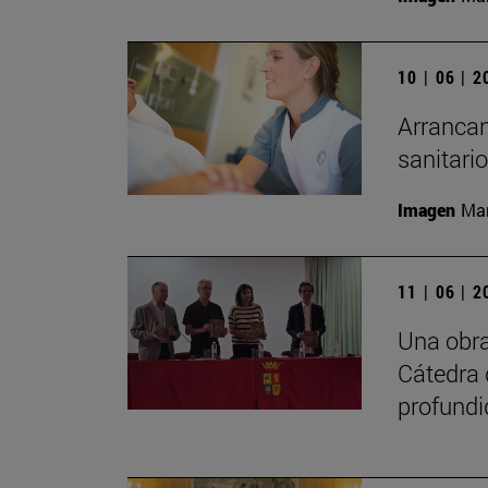
10 | 06 | 
Arrancan
sanitari
Imagen
Man
11 | 06 | 
Una obra
Cátedra 
profundi