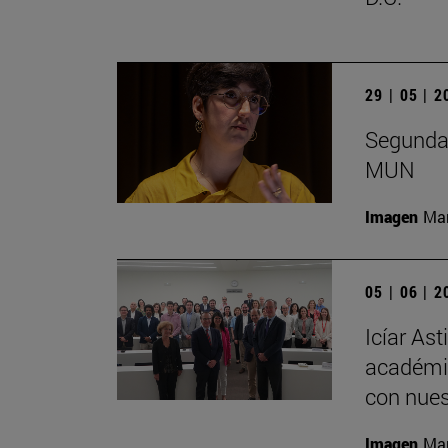
29 | 05 | 
Segunda 
MUN
Imagen
Man
05 | 06 | 
Icíar As
académic
con nues
Imagen
Man