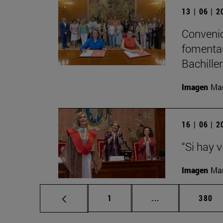
13 | 06 | 
Convenio
fomentar
Bachille
Imagen
Man
16 | 06 | 
“Si hay 
Imagen
Man
Página
Páginas intermed
Págin
1
...
380