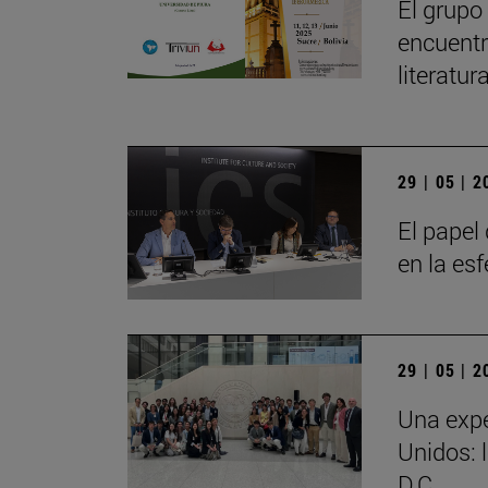
El grupo
encuentr
literatu
29 | 05 | 
El papel 
en la es
29 | 05 | 
Una expe
Unidos: 
D.C.