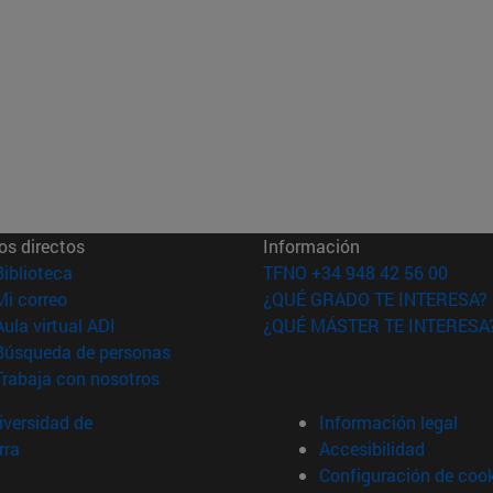
os directos
Información
(abre en nueva ventana)
Biblioteca
TFNO +34 948 42 56 00
(abre en nueva ventana)
Mi correo
¿QUÉ GRADO TE INTERESA?
(abre en nueva ventana)
Aula virtual ADI
¿QUÉ MÁSTER TE INTERESA
(abre en nueva ventana)
Búsqueda de personas
(abre en nueva ventana)
Trabaja con nosotros
versidad de
Información legal
rra
Accesibilidad
Configuración de coo