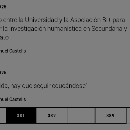
2025
 entre la Universidad y la Asociación Bi+ para
 la investigación humanística en Secundaria y
rato
uel Castells
2025
vida, hay que seguir educándose”
uel Castells
ias Use TAB para desplazarse.
a
Página
Página
Páginas intermedias 
Página
381
382
...
389