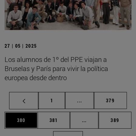
27 | 05 | 2025
Los alumnos de 1º del PPE viajan a
Bruselas y París para vivir la política
europea desde dentro
Página
Páginas intermedias Us
Página
1
...
379
Página
Página
Páginas intermedias 
Página
380
381
...
389