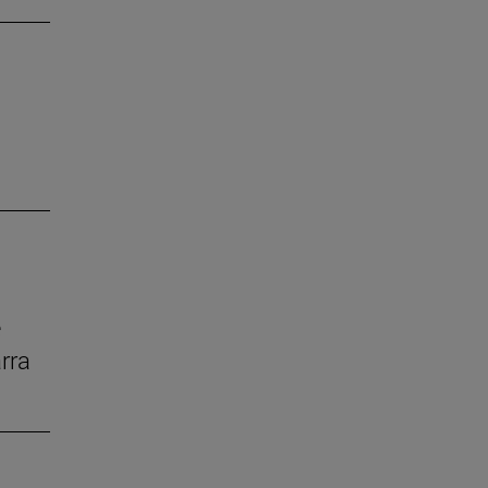
e
rra