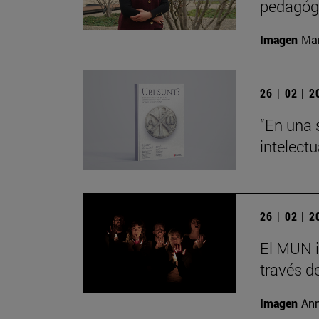
pedagógi
Imagen
Man
26 | 02 | 
“En una 
intelect
26 | 02 | 
El MUN i
través de
Imagen
Ann