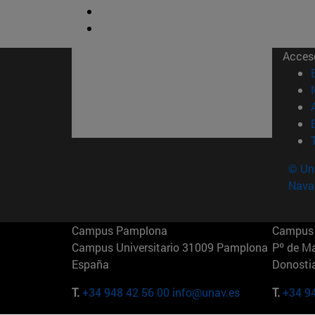
Acces
© Uni
Nava
Campus Pamplona
Campus 
Campus Universitario 31009 Pamplona
Pº de M
España
Donosti
T.
+34 948 42 56 00
info@unav.es
T.
+34 9