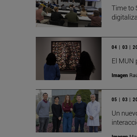
Time to 
digitali
04 | 03 | 
El MUN p
Imagen
Raú
05 | 03 | 
Un nuevo
interacc
Imagen
Man