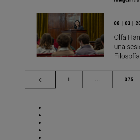
06 | 03 | 
Olfa Ham
una sesi
Filosofí
Página
Páginas intermed
Págin
1
...
375