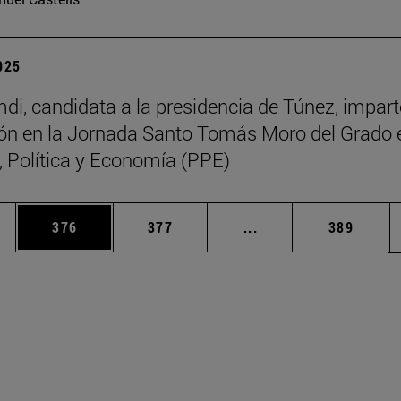
2025
di, candidata a la presidencia de Túnez, impart
ón en la Jornada Santo Tomás Moro del Grado 
a, Política y Economía (PPE)
ias Use TAB para desplazarse.
a
Página
Página
Páginas intermedias 
Página
376
377
...
389