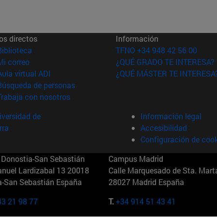
os directos
Información
(abre en nueva ventana)
Biblioteca
TFNO +34 948 42 56 00
(abre en nueva ventana)
Mi correo
¿QUÉ GRADO TE INTERESA?
(abre en nueva ventana)
Aula virtual ADI
¿QUÉ MÁSTER TE INTERESA
(abre en nueva ventana)
Búsqueda de personas
(abre en nueva ventana)
Trabaja con nosotros
versidad de
Información legal
rra
Accesibilidad
Configuración de coo
Donostia-San Sebastián
Campus Madrid
anuel Lardizabal 13 20018
Calle Marquesado de Sta. Marta
a-San Sebastián España
28027 Madrid España
43 21 98 77
T.
+34 914 51 43 41