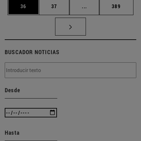
Página
Página
Páginas intermedias U
Página
36
37
...
389
BUSCADOR NOTICIAS
Desde
Hasta