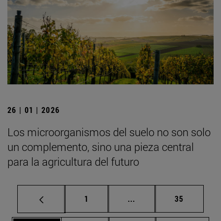
26 | 01 | 2026
Los microorganismos del suelo no son solo
un complemento, sino una pieza central
para la agricultura del futuro
Página
Páginas intermedias Us
Página
1
...
35