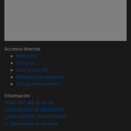
Accesos directos
(abre en nueva ventana)
Biblioteca
(abre en nueva ventana)
Mi correo
(abre en nueva ventana)
Aula virtual ADI
(abre en nueva ventana)
Búsqueda de personas
(abre en nueva ventana)
Trabaja con nosotros
Información
TFNO +34 948 42 56 00
¿QUÉ GRADO TE INTERESA?
¿QUÉ MÁSTER TE INTERESA?
© Universidad de Navarra