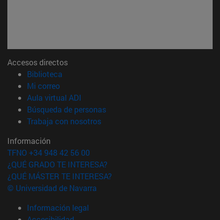
Accesos directos
(abre en nueva ventana)
Biblioteca
(abre en nueva ventana)
Mi correo
(abre en nueva ventana)
Aula virtual ADI
(abre en nueva ventana)
Búsqueda de personas
(abre en nueva ventana)
Trabaja con nosotros
Información
TFNO +34 948 42 56 00
¿QUÉ GRADO TE INTERESA?
¿QUÉ MÁSTER TE INTERESA?
© Universidad de Navarra
Información legal
Accesibilidad