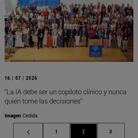
16 | 07 | 2026
"La IA debe ser un copiloto clínico y nunca
quien tome las decisiones"
Imagen
Cedida
Página
Página
Página
1
2
3