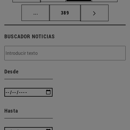
Páginas intermedias Use TAB para desplaz
Página
...
389
BUSCADOR NOTICIAS
Desde
Hasta