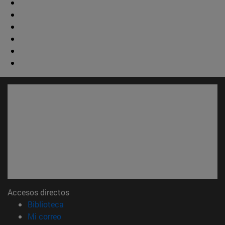
Accesos directos
(abre en nueva ventana)
Biblioteca
(abre en nueva ventana)
Mi correo