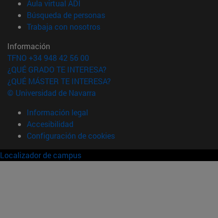
(abre en nueva ventana)
Aula virtual ADI
(abre en nueva ventana)
Búsqueda de personas
(abre en nueva ventana)
Trabaja con nosotros
Información
TFNO +34 948 42 56 00
¿QUÉ GRADO TE INTERESA?
¿QUÉ MÁSTER TE INTERESA?
© Universidad de Navarra
Información legal
Accesibilidad
Configuración de cookies
Localizador de campus