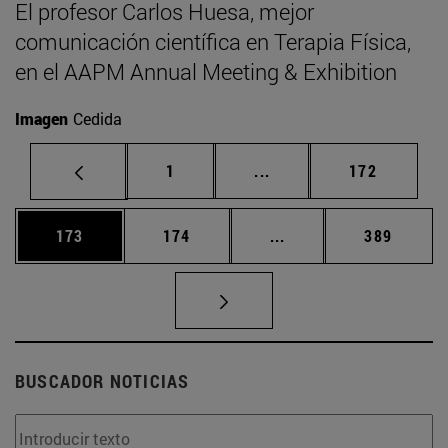
El profesor Carlos Huesa, mejor
comunicación científica en Terapia Física,
en el AAPM Annual Meeting & Exhibition
Imagen
Cedida
Página
Páginas intermedias Us
Página
1
...
172
Página
Página
Páginas intermedias 
Página
173
174
...
389
BUSCADOR NOTICIAS