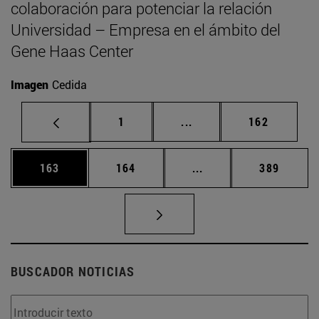
colaboración para potenciar la relación
Universidad – Empresa en el ámbito del
Gene Haas Center
Imagen
Cedida
Página
Páginas intermedias Us
Página
1
...
162
Página
Página
Páginas intermedias 
Página
163
164
...
389
BUSCADOR NOTICIAS