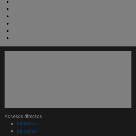
Accesos directos
(abre en nueva ventana)
Biblioteca
(abre en nueva ventana)
Mi correo