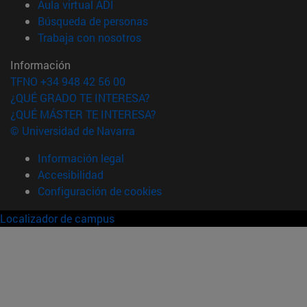
(abre en nueva ventana)
Aula virtual ADI
(abre en nueva ventana)
Búsqueda de personas
(abre en nueva ventana)
Trabaja con nosotros
Información
TFNO +34 948 42 56 00
¿QUÉ GRADO TE INTERESA?
¿QUÉ MÁSTER TE INTERESA?
© Universidad de Navarra
Información legal
Accesibilidad
Configuración de cookies
Localizador de campus