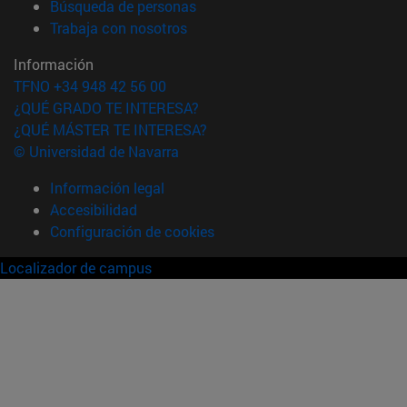
(abre en nueva ventana)
Búsqueda de personas
(abre en nueva ventana)
Trabaja con nosotros
Información
TFNO +34 948 42 56 00
¿QUÉ GRADO TE INTERESA?
¿QUÉ MÁSTER TE INTERESA?
© Universidad de Navarra
Información legal
Accesibilidad
Configuración de cookies
Localizador de campus