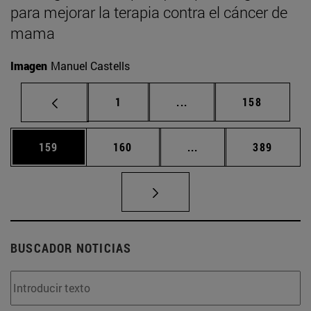
para mejorar la terapia contra el cáncer de
mama
Imagen
Manuel Castells
Página
Páginas intermedias Us
Página
1
...
158
Página
Página
Páginas intermedias 
Página
159
160
...
389
BUSCADOR NOTICIAS