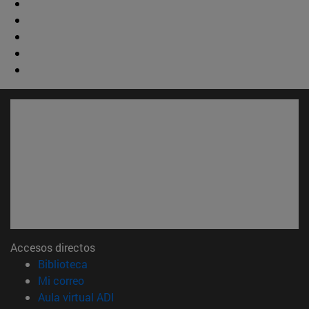
Accesos directos
(abre en nueva ventana)
Biblioteca
(abre en nueva ventana)
Mi correo
(abre en nueva ventana)
Aula virtual ADI