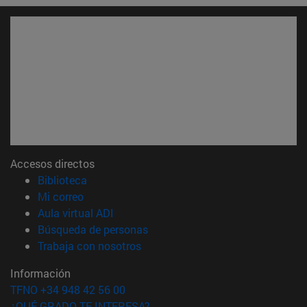
Accesos directos
(abre en nueva ventana)
Biblioteca
(abre en nueva ventana)
Mi correo
(abre en nueva ventana)
Aula virtual ADI
(abre en nueva ventana)
Búsqueda de personas
(abre en nueva ventana)
Trabaja con nosotros
Información
TFNO +34 948 42 56 00
¿QUÉ GRADO TE INTERESA?