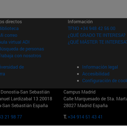
os directos
Información
(abre en nueva ventana)
Biblioteca
TFNO +34 948 42 56 00
(abre en nueva ventana)
Mi correo
¿QUÉ GRADO TE INTERESA?
(abre en nueva ventana)
Aula virtual ADI
¿QUÉ MÁSTER TE INTERESA
(abre en nueva ventana)
Búsqueda de personas
(abre en nueva ventana)
Trabaja con nosotros
versidad de
Información legal
rra
Accesibilidad
Configuración de coo
Donostia-San Sebastián
Campus Madrid
anuel Lardizabal 13 20018
Calle Marquesado de Sta. Marta
a-San Sebastián España
28027 Madrid España
43 21 98 77
T.
+34 914 51 43 41