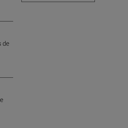
s de
ue