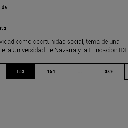
ida
2023
vidad como oportunidad social, tema de una
de la Universidad de Navarra y la Fundación ID
ias Use TAB para desplazarse.
a
Página
Página
Páginas intermedias 
Página
153
154
...
389