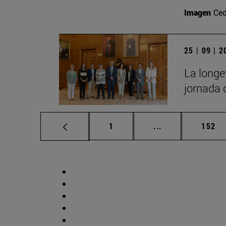
Imagen
Ced
25 | 09 | 
La longe
jornada 
Página
Páginas intermed
Págin
1
...
152