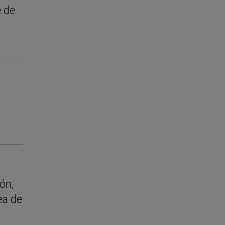
e de
ón,
ea de