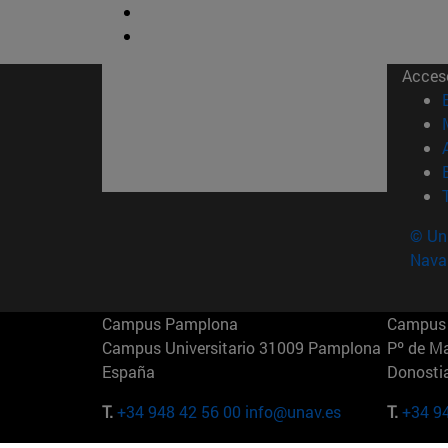
Acces
© Uni
Nava
Campus Pamplona
Campus 
Campus Universitario 31009 Pamplona
Pº de M
España
Donosti
T.
+34 948 42 56 00
info@unav.es
T.
+34 9