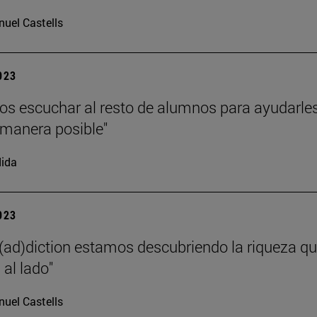
uel Castells
2023
s escuchar al resto de alumnos para ayudarle
 manera posible"
ida
2023
(ad)diction estamos descubriendo la riqueza q
al lado"
uel Castells