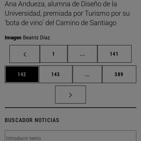
Ana Andueza, alumna de Diseño de la
Universidad, premiada por Turismo por su
‘bota de vino’ del Camino de Santiago
Imagen
Beatriz Díaz
Página
Páginas intermedias Us
Página
1
...
141
Página
Página
Páginas intermedias 
Página
142
143
...
389
BUSCADOR NOTICIAS