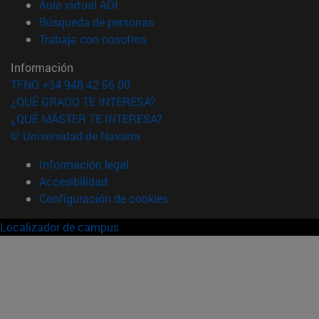
(abre en nueva ventana)
Aula virtual ADI
(abre en nueva ventana)
Búsqueda de personas
(abre en nueva ventana)
Trabaja con nosotros
Información
TFNO +34 948 42 56 00
¿QUÉ GRADO TE INTERESA?
¿QUÉ MÁSTER TE INTERESA?
© Universidad de Navarra
Información legal
Accesibilidad
Configuración de cookies
Localizador de campus