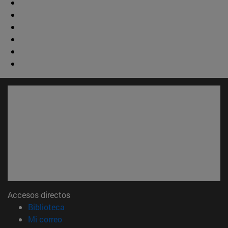
Accesos directos
(abre en nueva ventana)
Biblioteca
(abre en nueva ventana)
Mi correo