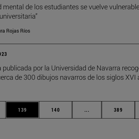
d mental de los estudiantes se vuelve vulnerabl
universitaria”
ra Rojas Ríos
2023
 publicada por la Universidad de Navarra recog
cerca de 300 dibujos navarros de los siglos XVI 
ias Use TAB para desplazarse.
a
Página
Página
Páginas intermedias 
Página
139
140
...
389