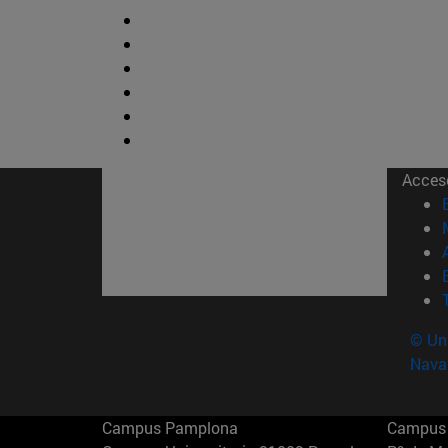
Acces
© Uni
Nava
Campus Pamplona
Campus 