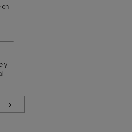
e en
e y
al
Use TAB para desplazarse.