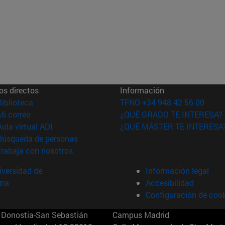
os directos
Información
(abre en nueva ventana)
Biblioteca
TFNO +34 948 42 56 00
(abre en nueva ventana)
Mi correo
¿QUÉ GRADO TE INTERESA?
(abre en nueva ventana)
Aula virtual ADI
¿QUÉ MÁSTER TE INTERESA
(abre en nueva ventana)
Búsqueda de personas
(abre en nueva ventana)
Trabaja con nosotros
versidad de
Información legal
rra
Accesibilidad
Configuración de coo
Donostia-San Sebastián
Campus Madrid