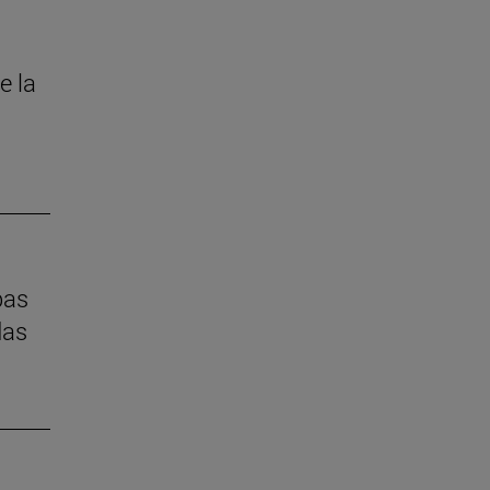
e la
pas
das