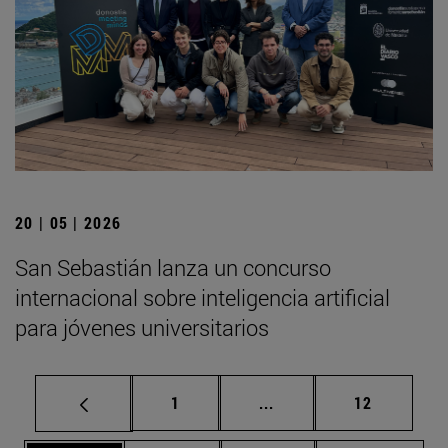
20 | 05 | 2026
San Sebastián lanza un concurso
internacional sobre inteligencia artificial
para jóvenes universitarios
Página
Páginas intermedias Us
Página
1
...
12