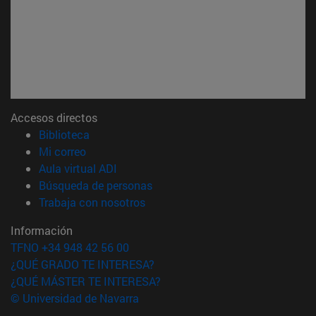
Accesos directos
(abre en nueva ventana)
Biblioteca
(abre en nueva ventana)
Mi correo
(abre en nueva ventana)
Aula virtual ADI
(abre en nueva ventana)
Búsqueda de personas
(abre en nueva ventana)
Trabaja con nosotros
Información
TFNO +34 948 42 56 00
¿QUÉ GRADO TE INTERESA?
¿QUÉ MÁSTER TE INTERESA?
© Universidad de Navarra