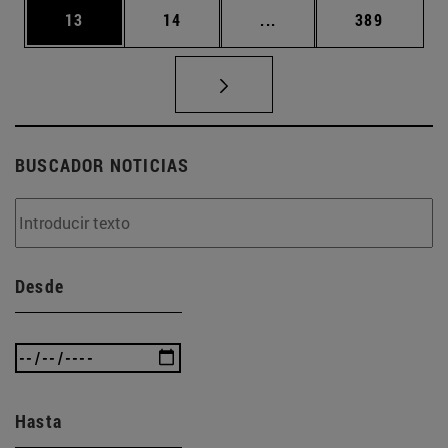
Página
Página
Páginas intermedias U
Página
13
14
...
389
BUSCADOR NOTICIAS
Desde
Hasta