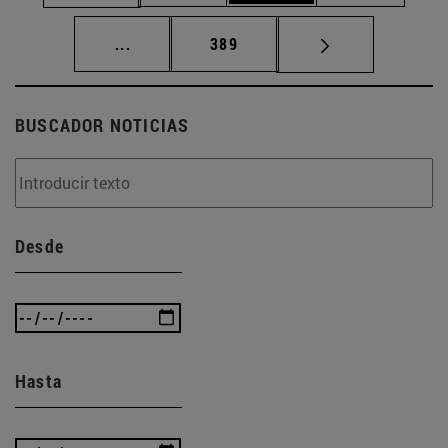
Páginas intermedias Use TAB para desplaz
Página
...
389
BUSCADOR NOTICIAS
Desde
Hasta