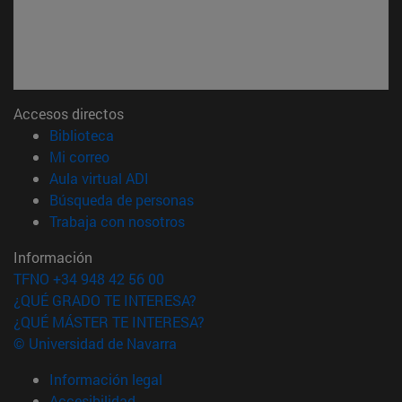
Accesos directos
(abre en nueva ventana)
Biblioteca
(abre en nueva ventana)
Mi correo
(abre en nueva ventana)
Aula virtual ADI
(abre en nueva ventana)
Búsqueda de personas
(abre en nueva ventana)
Trabaja con nosotros
Información
TFNO +34 948 42 56 00
¿QUÉ GRADO TE INTERESA?
¿QUÉ MÁSTER TE INTERESA?
© Universidad de Navarra
Información legal
Accesibilidad