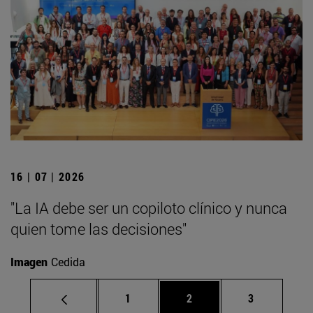
16 | 07 | 2026
"La IA debe ser un copiloto clínico y nunca
quien tome las decisiones"
Imagen
Cedida
Página
Página
Página
1
2
3