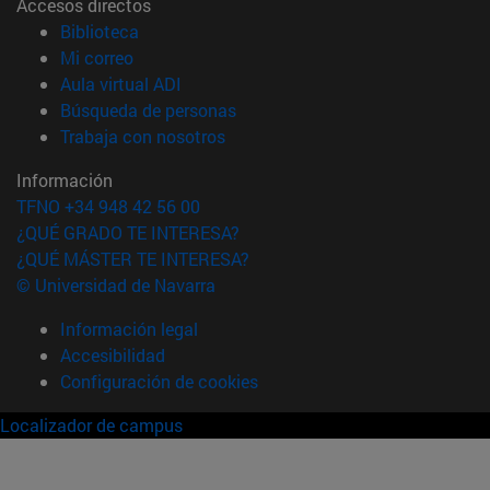
Accesos directos
(abre en nueva ventana)
Biblioteca
(abre en nueva ventana)
Mi correo
(abre en nueva ventana)
Aula virtual ADI
(abre en nueva ventana)
Búsqueda de personas
(abre en nueva ventana)
Trabaja con nosotros
Información
TFNO +34 948 42 56 00
¿QUÉ GRADO TE INTERESA?
¿QUÉ MÁSTER TE INTERESA?
© Universidad de Navarra
Información legal
Accesibilidad
Configuración de cookies
Localizador de campus