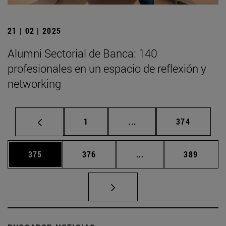
21 | 02 | 2025
Alumni Sectorial de Banca: 140
profesionales en un espacio de reflexión y
networking
Página
Páginas intermedias Us
Página
1
...
374
Página
Página
Páginas intermedias 
Página
375
376
...
389