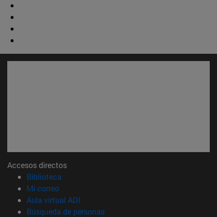
Accesos directos
(abre en nueva ventana)
Biblioteca
(abre en nueva ventana)
Mi correo
(abre en nueva ventana)
Aula virtual ADI
(abre en nueva ventana)
Búsqueda de personas