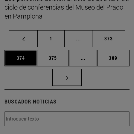
ciclo de conferencias del Museo del Prado
en Pamplona
Página
Páginas intermedias Us
Página
1
...
373
Página
Página
Páginas intermedias 
Página
374
375
...
389
BUSCADOR NOTICIAS