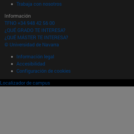
(abre en nueva ventana)
Trabaja con nosotros
Información
TFNO +34 948 42 56 00
¿QUÉ GRADO TE INTERESA?
¿QUÉ MÁSTER TE INTERESA?
© Universidad de Navarra
Información legal
Accesibilidad
Configuración de cookies
Localizador de campus