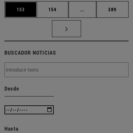
Página
Página
Páginas intermedias 
Página
153
154
...
389
BUSCADOR NOTICIAS
Desde
Hasta