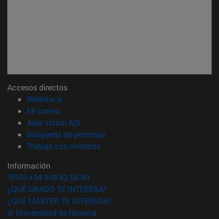
Accesos directos
(abre en nueva ventana)
Biblioteca
(abre en nueva ventana)
Mi correo
(abre en nueva ventana)
Aula virtual ADI
(abre en nueva ventana)
Búsqueda de personas
(abre en nueva ventana)
Trabaja con nosotros
Información
TFNO +34 948 42 56 00
¿QUÉ GRADO TE INTERESA?
¿QUÉ MÁSTER TE INTERESA?
© Universidad de Navarra