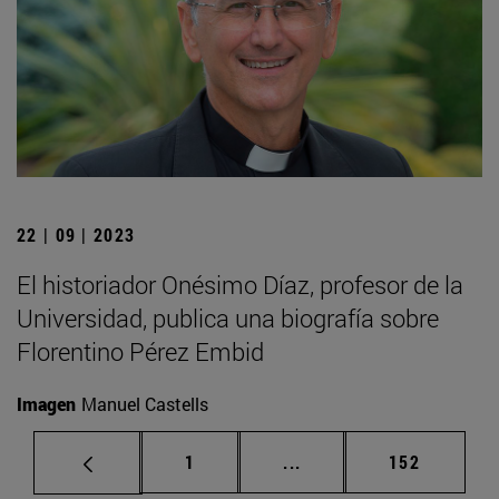
22 | 09 | 2023
El historiador Onésimo Díaz, profesor de la
Universidad, publica una biografía sobre
Florentino Pérez Embid
Imagen
Manuel Castells
Página
Páginas intermedias Us
Página
1
...
152