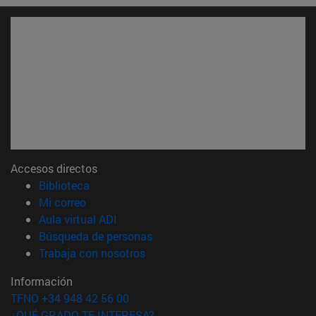
Accesos directos
(abre en nueva ventana)
Biblioteca
(abre en nueva ventana)
Mi correo
(abre en nueva ventana)
Aula virtual ADI
(abre en nueva ventana)
Búsqueda de personas
(abre en nueva ventana)
Trabaja con nosotros
Información
TFNO +34 948 42 56 00
¿QUÉ GRADO TE INTERESA?