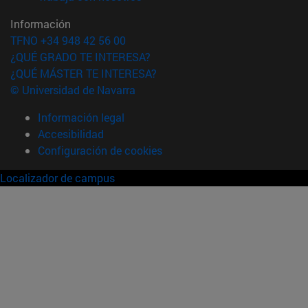
Información
TFNO +34 948 42 56 00
¿QUÉ GRADO TE INTERESA?
¿QUÉ MÁSTER TE INTERESA?
© Universidad de Navarra
Información legal
Accesibilidad
Configuración de cookies
Localizador de campus