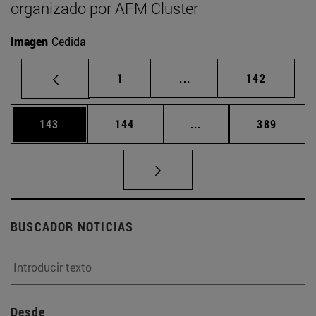
organizado por AFM Cluster
Imagen
Cedida
Página
Páginas intermedias Us
Página
1
...
142
Página
Página
Páginas intermedias 
Página
143
144
...
389
BUSCADOR NOTICIAS
Desde