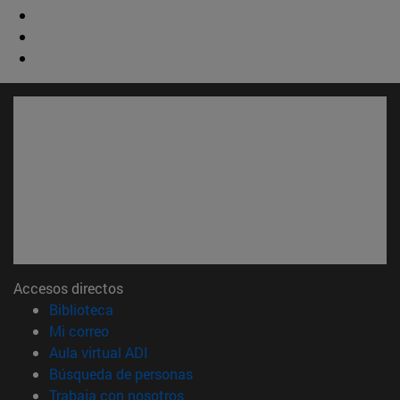
Accesos directos
(abre en nueva ventana)
Biblioteca
(abre en nueva ventana)
Mi correo
(abre en nueva ventana)
Aula virtual ADI
(abre en nueva ventana)
Búsqueda de personas
(abre en nueva ventana)
Trabaja con nosotros