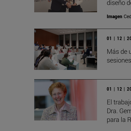
diseño d
Imagen
Ced
01 | 12 | 
Más de u
sesiones
01 | 12 | 
El trabaj
Dra. Gem
para la 