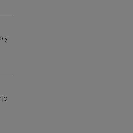
o y
mio