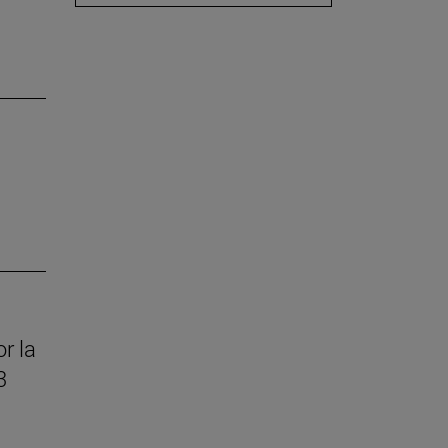
r la
3