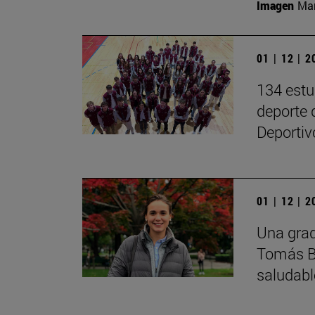
Imagen
Man
01 | 12 | 
134 estu
deporte 
Deportiv
01 | 12 | 
Una grad
Tomás Be
saludabl