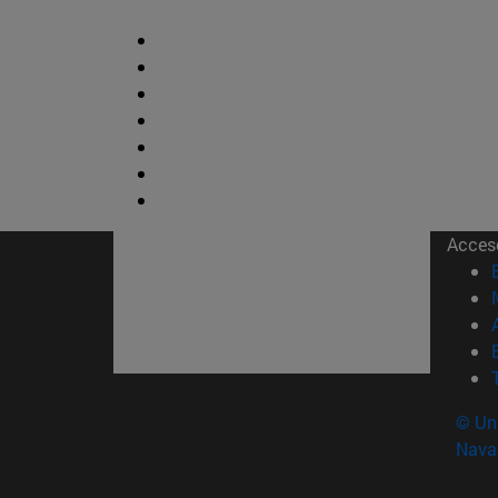
Acces
© Uni
Nava