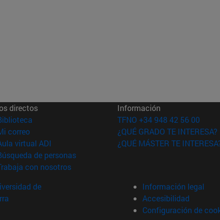
os directos
Información
(abre en nueva ventana)
Biblioteca
TFNO +34 948 42 56 00
(abre en nueva ventana)
Mi correo
¿QUÉ GRADO TE INTERESA?
(abre en nueva ventana)
Aula virtual ADI
¿QUÉ MÁSTER TE INTERESA
(abre en nueva ventana)
Búsqueda de personas
(abre en nueva ventana)
Trabaja con nosotros
versidad de
Información legal
rra
Accesibilidad
Configuración de coo