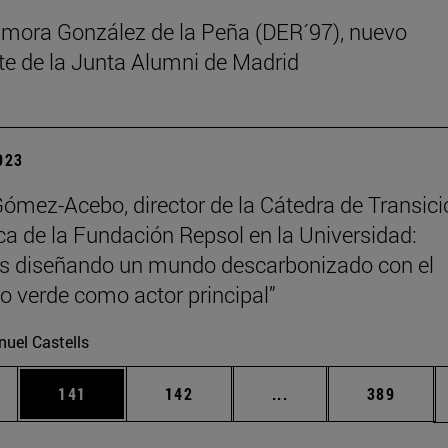
mora González de la Peña (DER´97), nuevo
te de la Junta Alumni de Madrid
2023
mez-Acebo, director de la Cátedra de Transici
ca de la Fundación Repsol en la Universidad:
s diseñando un mundo descarbonizado con el
o verde como actor principal”
uel Castells
ias Use TAB para desplazarse.
a
Página
Página
Páginas intermedias 
Página
141
142
...
389