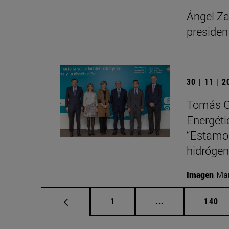
Ángel Za
presiden
30 | 11 | 
Tomás Gó
Energéti
“Estamo
hidrógen
Imagen
Man
Página
Páginas intermed
Págin
1
...
140