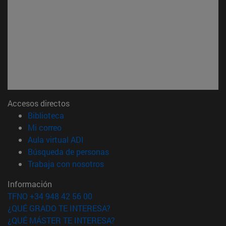
Accesos directos
(abre en nueva ventana)
Biblioteca
(abre en nueva ventana)
Mi correo
(abre en nueva ventana)
Aula virtual ADI
(abre en nueva ventana)
Búsqueda de personas
(abre en nueva ventana)
Trabaja con nosotros
Información
TFNO +34 948 42 56 00
¿QUÉ GRADO TE INTERESA?
¿QUÉ MÁSTER TE INTERESA?