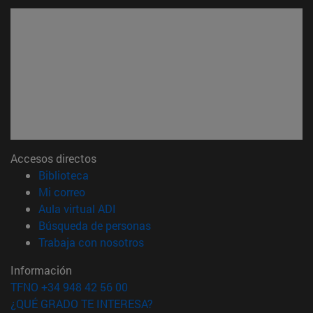
Accesos directos
(abre en nueva ventana)
Biblioteca
(abre en nueva ventana)
Mi correo
(abre en nueva ventana)
Aula virtual ADI
(abre en nueva ventana)
Búsqueda de personas
(abre en nueva ventana)
Trabaja con nosotros
Información
TFNO +34 948 42 56 00
¿QUÉ GRADO TE INTERESA?