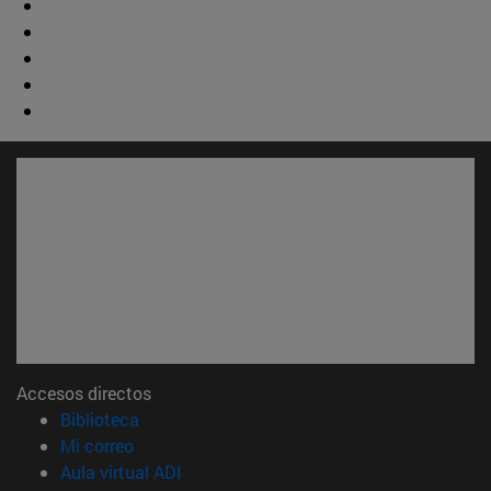
Accesos directos
(abre en nueva ventana)
Biblioteca
(abre en nueva ventana)
Mi correo
(abre en nueva ventana)
Aula virtual ADI