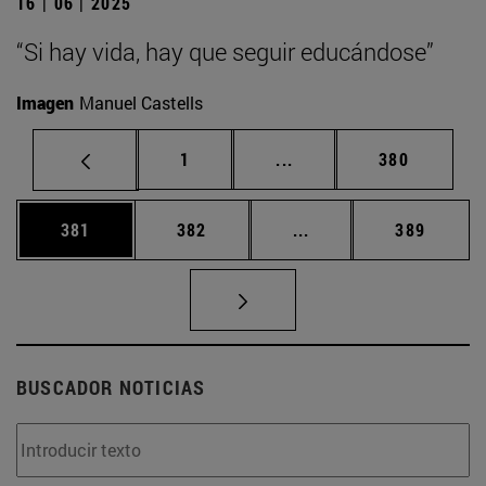
16 | 06 | 2025
“Si hay vida, hay que seguir educándose”
Imagen
Manuel Castells
Página
Páginas intermedias Us
Página
1
...
380
Página
Página
Páginas intermedias 
Página
381
382
...
389
BUSCADOR NOTICIAS