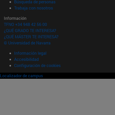
(abre en nueva ventana)
Búsqueda de personas
(abre en nueva ventana)
Trabaja con nosotros
Información
TFNO +34 948 42 56 00
¿QUÉ GRADO TE INTERESA?
¿QUÉ MÁSTER TE INTERESA?
© Universidad de Navarra
Información legal
Accesibilidad
Configuración de cookies
Localizador de campus