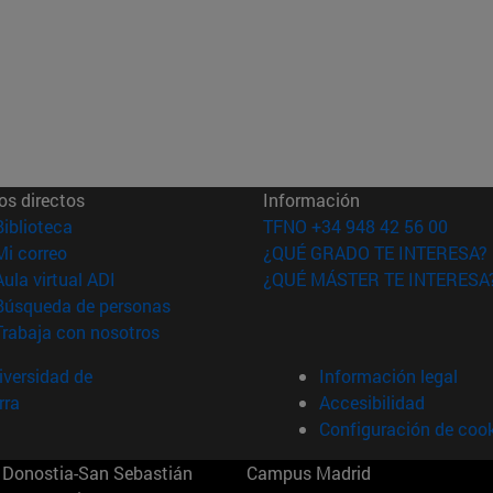
os directos
Información
(abre en nueva ventana)
Biblioteca
TFNO +34 948 42 56 00
(abre en nueva ventana)
Mi correo
¿QUÉ GRADO TE INTERESA?
(abre en nueva ventana)
Aula virtual ADI
¿QUÉ MÁSTER TE INTERESA
(abre en nueva ventana)
Búsqueda de personas
(abre en nueva ventana)
Trabaja con nosotros
versidad de
Información legal
rra
Accesibilidad
Configuración de coo
Donostia-San Sebastián
Campus Madrid