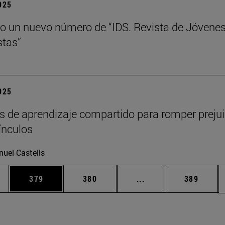
2025
o un nuevo número de “IDS. Revista de Jóvene
tas”
2025
s de aprendizaje compartido para romper prejui
vínculos
uel Castells
ias Use TAB para desplazarse.
a
Página
Página
Páginas intermedias 
Página
379
380
...
389