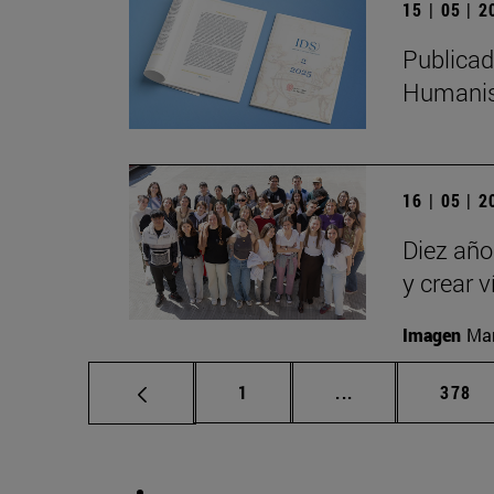
15 | 05 | 
Publicad
Humanis
16 | 05 | 
Diez año
y crear 
Imagen
Man
Página
Páginas intermed
Págin
1
...
378