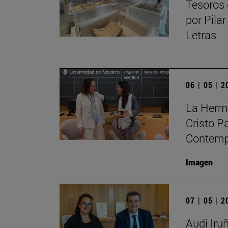
Tesoros 
por Pilar
Letras
06 | 05 | 
La Herma
Cristo P
Contempo
Imagen
07 | 05 | 
Audi Iru