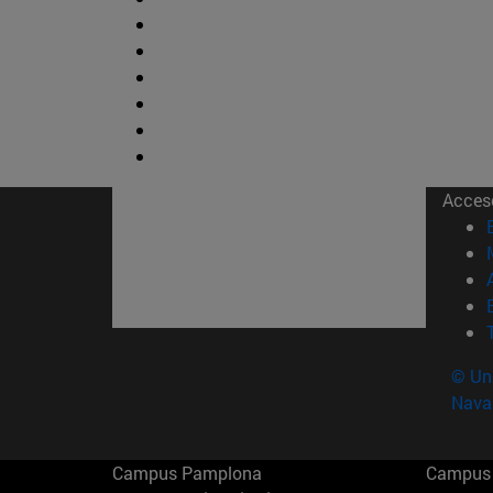
Acces
© Uni
Nava
Campus Pamplona
Campus 