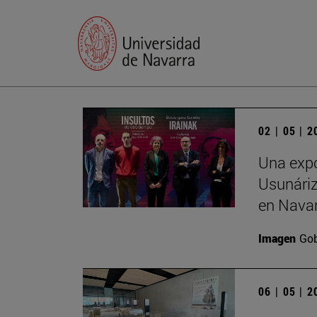
02 | 05 | 
Una expo
Usunáriz 
en Nava
Imagen
Gob
06 | 05 | 