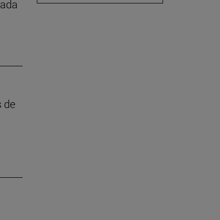
iada
s de