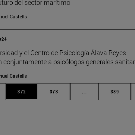
futuro del sector marítimo
uel Castells
2024
rsidad y el Centro de Psicología Álava Reyes
 conjuntamente a psicólogos generales sanitar
uel Castells
ias Use TAB para desplazarse.
a
Página
Página
Páginas intermedias 
Página
372
373
...
389