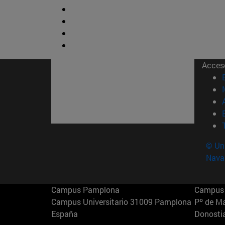
Acces
© Uni
Nava
Campus Pamplona
Campus 
Campus Universitario 31009 Pamplona
Pº de M
España
Donosti