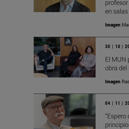
profesor
en salas
Imagen
Man
30 | 10 | 
El MUN p
obra del 
Imagen
Raq
04 | 11 | 
“Espero 
principi