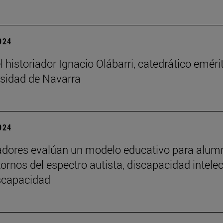
2024
l historiador Ignacio Olábarri, catedrático eméri
rsidad de Navarra
2024
adores evalúan un modelo educativo para alu
tornos del espectro autista, discapacidad intelec
iscapacidad