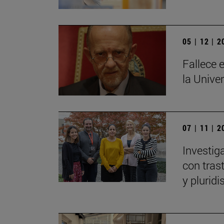
05 | 12 | 
Fallece e
la Unive
07 | 11 | 
Investig
con tras
y plurid