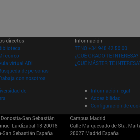
os directos
Información
(abre en nueva ventana)
Biblioteca
TFNO +34 948 42 56 00
(abre en nueva ventana)
Mi correo
¿QUÉ GRADO TE INTERESA?
(abre en nueva ventana)
Aula virtual ADI
¿QUÉ MÁSTER TE INTERESA
(abre en nueva ventana)
Búsqueda de personas
(abre en nueva ventana)
Trabaja con nosotros
versidad de
Información legal
rra
Accesibilidad
Configuración de coo
Donostia-San Sebastián
Campus Madrid
anuel Lardizabal 13 20018
Calle Marquesado de Sta. Marta
a-San Sebastián España
28027 Madrid España