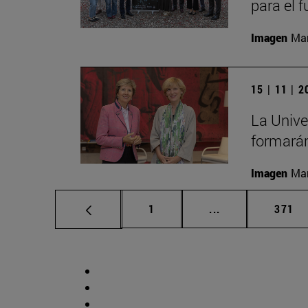
para el 
Imagen
Man
15 | 11 | 
La Unive
formarán
Imagen
Man
Página
Páginas intermed
Págin
1
...
371