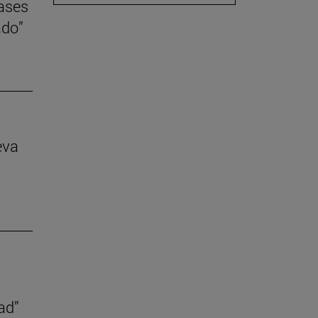
lases
ado”
eva
ad”