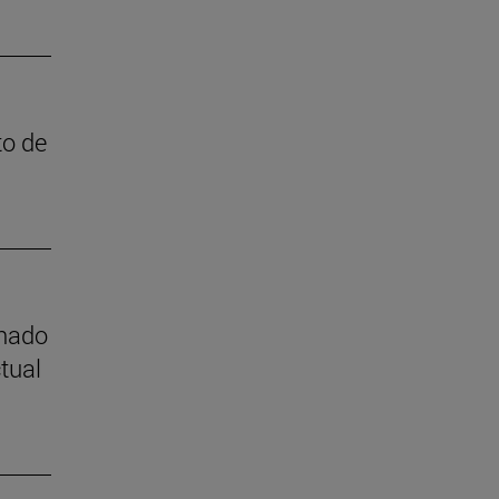
to de
mnado
tual