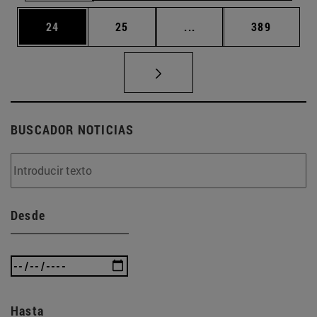
Página
Página
Páginas intermedias U
Página
24
25
...
389
BUSCADOR NOTICIAS
Desde
Hasta