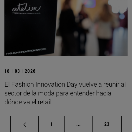
18 | 03 | 2026
El Fashion Innovation Day vuelve a reunir al
sector de la moda para entender hacia
dónde va el retail
Página
Páginas intermedias Us
Página
1
...
23