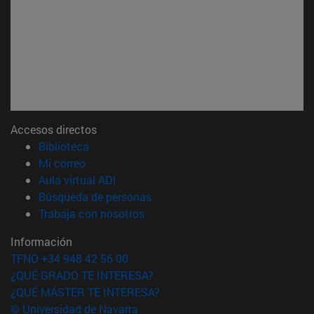
Accesos directos
(abre en nueva ventana)
Biblioteca
(abre en nueva ventana)
Mi correo
(abre en nueva ventana)
Aula virtual ADI
(abre en nueva ventana)
Búsqueda de personas
(abre en nueva ventana)
Trabaja con nosotros
Información
TFNO +34 948 42 56 00
¿QUÉ GRADO TE INTERESA?
¿QUÉ MÁSTER TE INTERESA?
© Universidad de Navarra