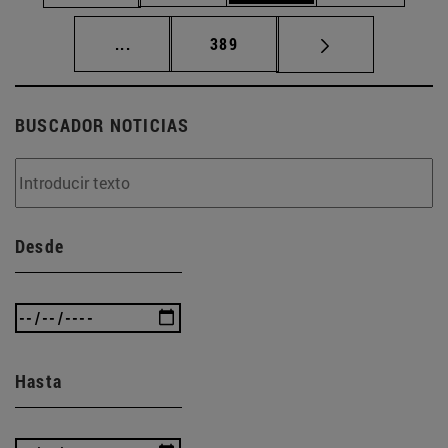
Páginas intermedias Use TAB para desplaz
Página
...
389
BUSCADOR NOTICIAS
Desde
Hasta