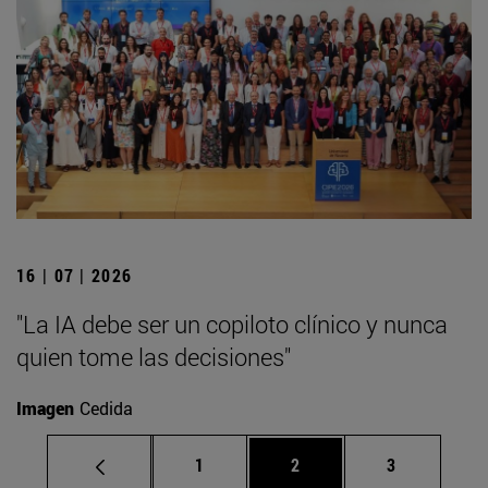
16 | 07 | 2026
"La IA debe ser un copiloto clínico y nunca
quien tome las decisiones"
Imagen
Cedida
Página
Página
Página
1
2
3