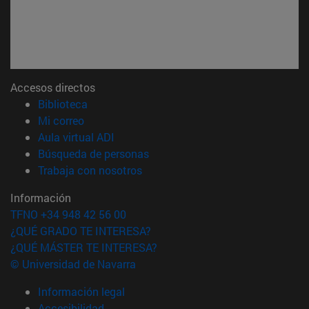
Accesos directos
(abre en nueva ventana)
Biblioteca
(abre en nueva ventana)
Mi correo
(abre en nueva ventana)
Aula virtual ADI
(abre en nueva ventana)
Búsqueda de personas
(abre en nueva ventana)
Trabaja con nosotros
Información
TFNO +34 948 42 56 00
¿QUÉ GRADO TE INTERESA?
¿QUÉ MÁSTER TE INTERESA?
© Universidad de Navarra
Información legal
Accesibilidad