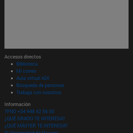
Accesos directos
(abre en nueva ventana)
Biblioteca
(abre en nueva ventana)
Mi correo
(abre en nueva ventana)
Aula virtual ADI
(abre en nueva ventana)
Búsqueda de personas
(abre en nueva ventana)
Trabaja con nosotros
Información
TFNO +34 948 42 56 00
¿QUÉ GRADO TE INTERESA?
¿QUÉ MÁSTER TE INTERESA?
© Universidad de Navarra