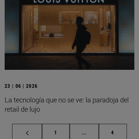
23 | 06 | 2026
La tecnología que no se ve: la paradoja del
retail de lujo
Página
Páginas intermedias U
Página
1
...
4