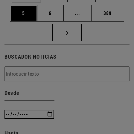
Página
Página
Páginas intermedias Use
Página
5
6
...
389
BUSCADOR NOTICIAS
Desde
Hasta