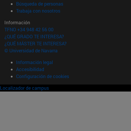
(abre en nueva ventana)
Búsqueda de personas
(abre en nueva ventana)
Trabaja con nosotros
Información
TFNO +34 948 42 56 00
¿QUÉ GRADO TE INTERESA?
¿QUÉ MÁSTER TE INTERESA?
© Universidad de Navarra
Información legal
Accesibilidad
Configuración de cookies
Localizador de campus