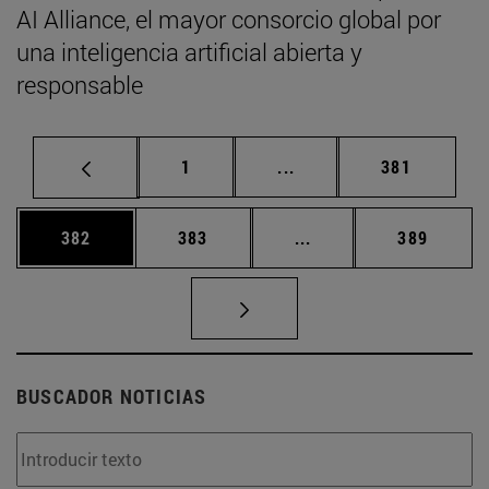
AI Alliance, el mayor consorcio global por
una inteligencia artificial abierta y
responsable
Página
Páginas intermedias Us
Página
1
...
381
Página
Página
Páginas intermedias 
Página
382
383
...
389
BUSCADOR NOTICIAS