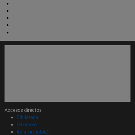
Accesos directos
(abre en nueva ventana)
Biblioteca
(abre en nueva ventana)
Mi correo
(abre en nueva ventana)
Aula virtual ADI