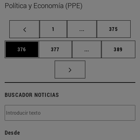
Política y Economía (PPE)
Página
Páginas intermedias Us
Página
1
...
375
Página
Página
Páginas intermedias 
Página
376
377
...
389
BUSCADOR NOTICIAS
Desde