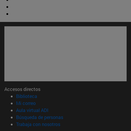
Accesos directos
(abre en nueva ventana)
Biblioteca
(abre en nueva ventana)
Mi correo
(abre en nueva ventana)
Aula virtual ADI
(abre en nueva ventana)
Búsqueda de personas
(abre en nueva ventana)
Trabaja con nosotros