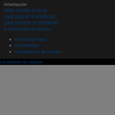
Información
TFNO +34 948 42 56 00
¿QUÉ GRADO TE INTERESA?
¿QUÉ MÁSTER TE INTERESA?
© Universidad de Navarra
Información legal
Accesibilidad
Configuración de cookies
Localizador de campus