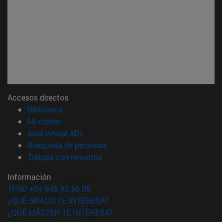
Accesos directos
(abre en nueva ventana)
Biblioteca
(abre en nueva ventana)
Mi correo
(abre en nueva ventana)
Aula virtual ADI
(abre en nueva ventana)
Búsqueda de personas
(abre en nueva ventana)
Trabaja con nosotros
Información
TFNO +34 948 42 56 00
¿QUÉ GRADO TE INTERESA?
¿QUÉ MÁSTER TE INTERESA?