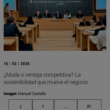
16 | 02 | 2026
¿Moda o ventaja competitiva? La
sostenibilidad que mueve el negocio
Imagen
Manuel Castells
Página
Páginas intermedias Us
Página
1
...
31