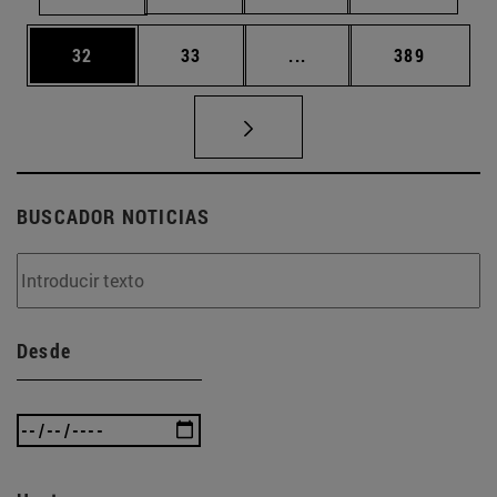
Página
Página
Páginas intermedias U
Página
32
33
...
389
BUSCADOR NOTICIAS
Desde