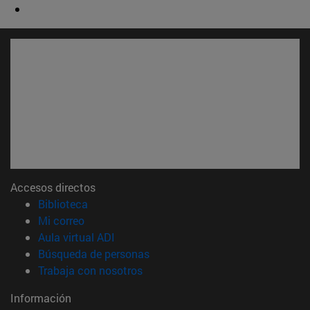
Accesos directos
(abre en nueva ventana)
Biblioteca
(abre en nueva ventana)
Mi correo
(abre en nueva ventana)
Aula virtual ADI
(abre en nueva ventana)
Búsqueda de personas
(abre en nueva ventana)
Trabaja con nosotros
Información