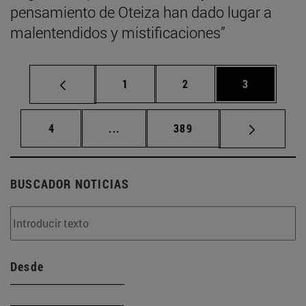
pensamiento de Oteiza han dado lugar a
malentendidos y mistificaciones”
Página
Página
Página
1
2
3
Página
Páginas intermedias Use TAB para d
Página
4
...
389
BUSCADOR NOTICIAS
Desde