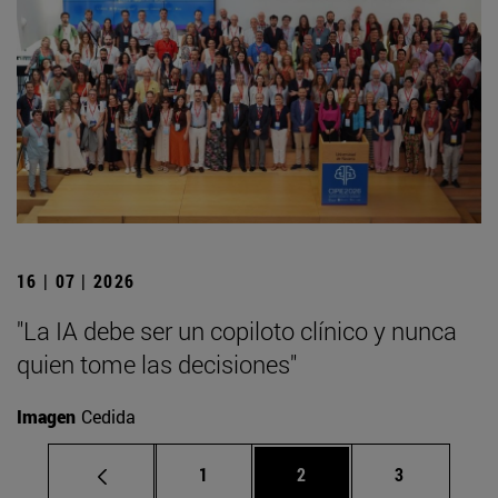
16 | 07 | 2026
"La IA debe ser un copiloto clínico y nunca
quien tome las decisiones"
Imagen
Cedida
Página
Página
Página
1
2
3