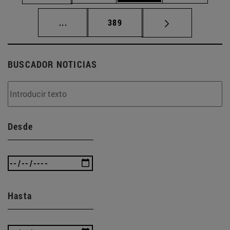
Páginas intermedias Use TAB para desplaz
Página
...
389
BUSCADOR NOTICIAS
Desde
Hasta