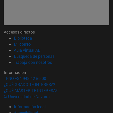
Accesos directos
(abre en nueva ventana)
Biblioteca
(abre en nueva ventana)
Mi correo
(abre en nueva ventana)
Aula virtual ADI
(abre en nueva ventana)
Búsqueda de personas
(abre en nueva ventana)
Trabaja con nosotros
Información
TFNO +34 948 42 56 00
¿QUÉ GRADO TE INTERESA?
¿QUÉ MÁSTER TE INTERESA?
© Universidad de Navarra
Información legal
Accesibilidad