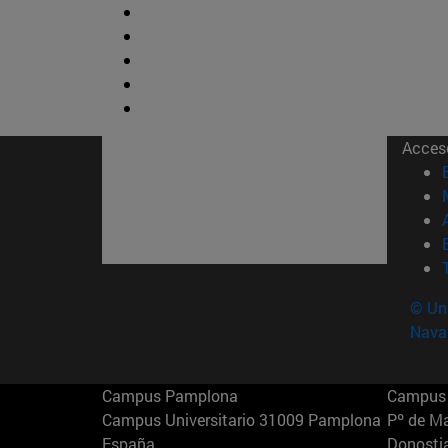
Acces
© Uni
Nava
Campus Pamplona
Campus 
Campus Universitario 31009 Pamplona
Pº de M
España
Donosti