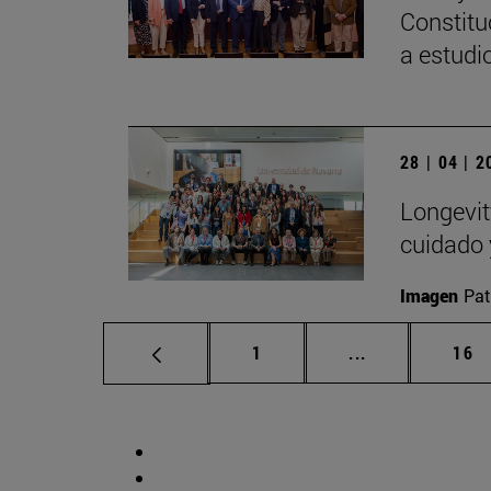
Constitu
a estudi
28 | 04 | 
Longevit
cuidado 
Imagen
Pat
Página
Páginas interm
Pág
1
...
16