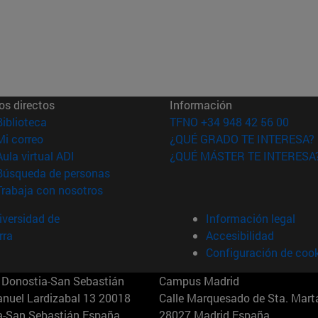
os directos
Información
(abre en nueva ventana)
Biblioteca
TFNO +34 948 42 56 00
(abre en nueva ventana)
Mi correo
¿QUÉ GRADO TE INTERESA?
(abre en nueva ventana)
Aula virtual ADI
¿QUÉ MÁSTER TE INTERESA
(abre en nueva ventana)
Búsqueda de personas
(abre en nueva ventana)
Trabaja con nosotros
versidad de
Información legal
rra
Accesibilidad
Configuración de coo
Donostia-San Sebastián
Campus Madrid
anuel Lardizabal 13 20018
Calle Marquesado de Sta. Marta
a-San Sebastián España
28027 Madrid España