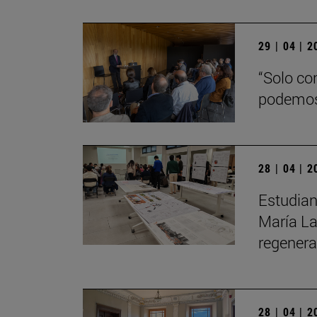
29 | 04 | 
“Solo co
podemos
28 | 04 | 
Estudian
María La
regenera
28 | 04 | 