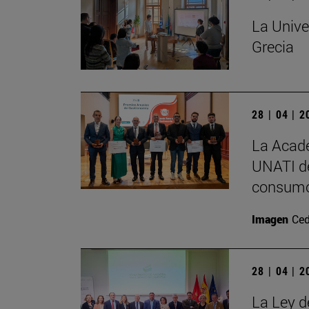
La Unive
Grecia
28 | 04 | 
La Acade
UNATI de
consumo
Imagen
Ced
28 | 04 | 
La Ley d