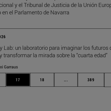
cional y el Tribunal de Justicia de la Unión Euro
o en el Parlamento de Navarra
2026
y Lab: un laboratorio para imaginar los futuros 
y transformar la mirada sobre la “cuarta edad”
xi Garraus
edias Use TAB para desplazarse.
ina
Página
Página
Páginas intermedias Us
Página
17
18
...
389