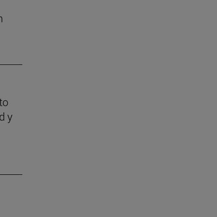
n
to
d y