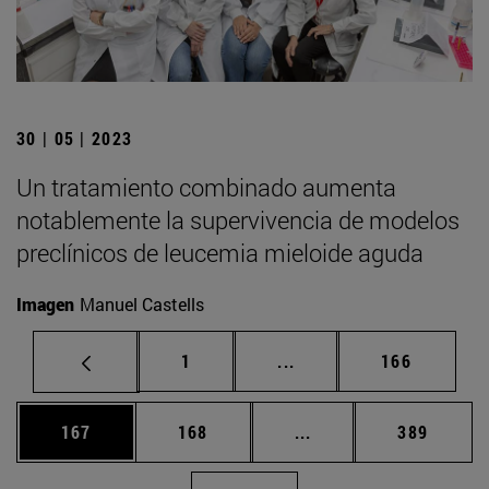
30 | 05 | 2023
Un tratamiento combinado aumenta
notablemente la supervivencia de modelos
preclínicos de leucemia mieloide aguda
Imagen
Manuel Castells
Página
Páginas intermedias Us
Página
1
...
166
Página
Página
Páginas intermedias 
Página
167
168
...
389