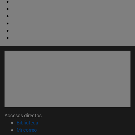
Accesos directos
(abre en nueva ventana)
Biblioteca
(abre en nueva ventana)
Mi correo