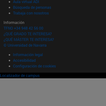
(abre en nueva ventana)
Aula virtual ADI
(abre en nueva ventana)
Búsqueda de personas
(abre en nueva ventana)
Trabaja con nosotros
Información
TFNO +34 948 42 56 00
¿QUÉ GRADO TE INTERESA?
¿QUÉ MÁSTER TE INTERESA?
© Universidad de Navarra
Información legal
Accesibilidad
Configuración de cookies
Localizador de campus