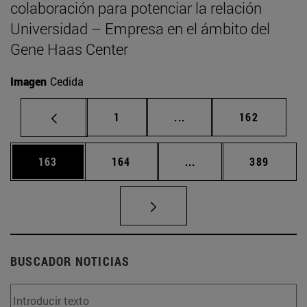
colaboración para potenciar la relación
Universidad – Empresa en el ámbito del
Gene Haas Center
Imagen
Cedida
Página
Páginas intermedias Us
Página
1
...
162
Página
Página
Páginas intermedias 
Página
163
164
...
389
BUSCADOR NOTICIAS