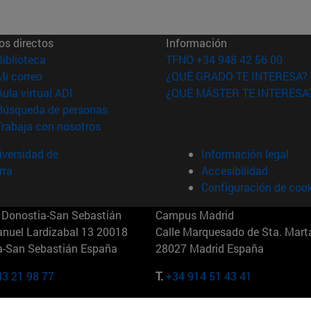
os directos
Información
(abre en nueva ventana)
Biblioteca
TFNO +34 948 42 56 00
(abre en nueva ventana)
Mi correo
¿QUÉ GRADO TE INTERESA?
(abre en nueva ventana)
Aula virtual ADI
¿QUÉ MÁSTER TE INTERESA
(abre en nueva ventana)
Búsqueda de personas
(abre en nueva ventana)
Trabaja con nosotros
versidad de
Información legal
rra
Accesibilidad
Configuración de coo
Donostia-San Sebastián
Campus Madrid
anuel Lardizabal 13 20018
Calle Marquesado de Sta. Marta
a-San Sebastián España
28027 Madrid España
43 21 98 77
T.
+34 914 51 43 41
Nueva York (IESE)
Campus Munich (IESE)