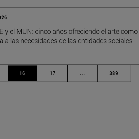
2026
 y el MUN: cinco años ofreciendo el arte como
a a las necesidades de las entidades sociales
s
edias Use TAB para desplazarse.
ina
Página
Página
Páginas intermedias Us
Página
16
17
...
389