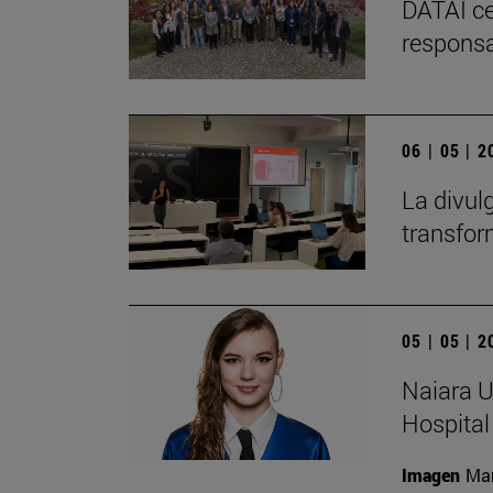
DATAI ce
responsa
06 | 05 | 
La divul
transfor
05 | 05 | 
Naiara U
Hospital
Imagen
Man