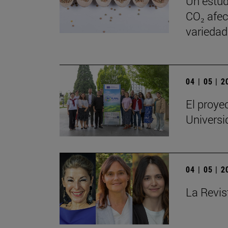
Un estud
CO₂ afect
variedad
04 | 05 | 
El proye
Universi
04 | 05 | 
La Revis