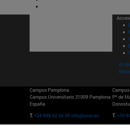
Acces
© Uni
Nava
Campus Pamplona
Campus 
Campus Universitario 31009 Pamplona
Pº de M
España
Donosti
T.
+34 948 42 56 00
info@unav.es
T.
+34 9
Campus Madrid (IESE)
Campus 