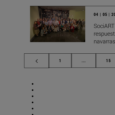
04 | 05 | 
SociARTE
respuest
navarra
Página
Páginas interm
Pág
1
...
15