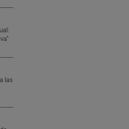
ual:
va"
a las