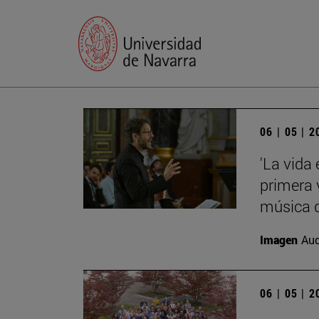
06 | 05 | 
'La vida
primera 
música d
Imagen
Aud
06 | 05 | 