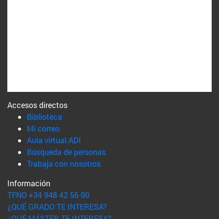
Accesos directos
(abre en nueva ventana)
Biblioteca
(abre en nueva ventana)
Mi correo
(abre en nueva ventana)
Aula virtual ADI
(abre en nueva ventana)
Búsqueda de personas
(abre en nueva ventana)
Trabaja con nosotros
Información
TFNO +34 948 42 56 00
¿QUÉ GRADO TE INTERESA?
¿QUÉ MÁSTER TE INTERESA?