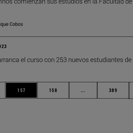
nos comienzan sus estudios en la Facultad de
ique Cobos
2023
rranca el curso con 253 nuevos estudiantes de
ias Use TAB para desplazarse.
a
Página
Página
Páginas intermedias 
Página
157
158
...
389