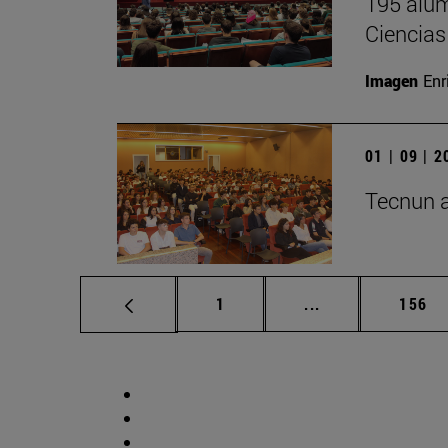
195 alum
Ciencias
Imagen
Enr
01 | 09 | 
Tecnun a
Página
Páginas intermed
Págin
1
...
156