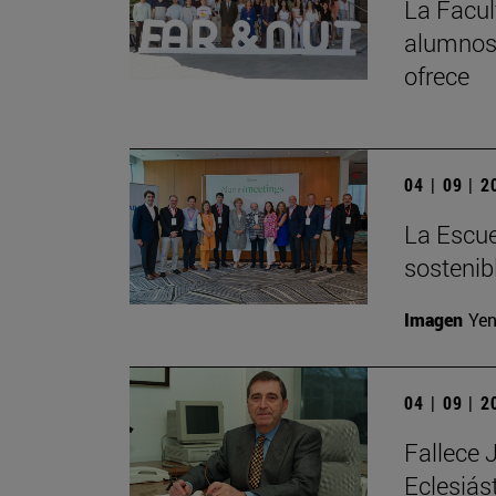
La Facul
alumnos 
ofrece
04 | 09 | 
La Escue
sostenibl
Imagen
Yen
04 | 09 | 
Fallece 
Eclesiás