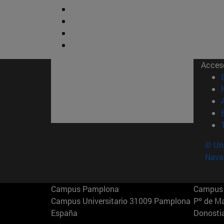
Acces
© Uni
Nava
Campus Pamplona
Campus 
Campus Universitario 31009 Pamplona
Pº de M
España
Donosti