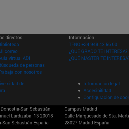
os directos
Información
(abre en nueva ventana)
Biblioteca
TFNO +34 948 42 56 00
(abre en nueva ventana)
Mi correo
¿QUÉ GRADO TE INTERESA?
(abre en nueva ventana)
Aula virtual ADI
¿QUÉ MÁSTER TE INTERESA
(abre en nueva ventana)
Búsqueda de personas
(abre en nueva ventana)
Trabaja con nosotros
versidad de
Información legal
rra
Accesibilidad
Configuración de coo
Donostia-San Sebastián
Campus Madrid
anuel Lardizabal 13 20018
Calle Marquesado de Sta. Marta
a-San Sebastián España
28027 Madrid España