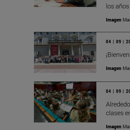
los años
Imagen
Man
04 | 09 | 
¡Bienven
Imagen
Man
04 | 09 | 
Alrededo
clases e
Imagen
Man