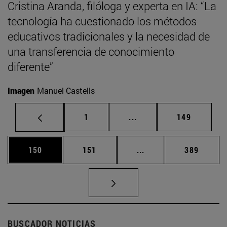
Cristina Aranda, filóloga y experta en IA: “La
tecnología ha cuestionado los métodos
educativos tradicionales y la necesidad de
una transferencia de conocimiento
diferente”
Imagen
Manuel Castells
Página
Páginas intermedias Us
Página
1
...
149
Página
Página
Páginas intermedias 
Página
150
151
...
389
BUSCADOR NOTICIAS